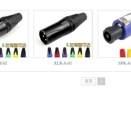
Y-01
XLR-A-01
SPK-A
首页
1