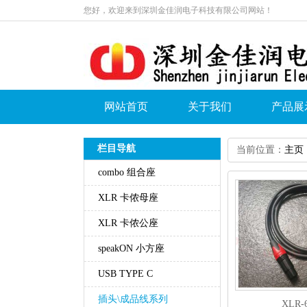
您好，欢迎来到深圳金佳润电子科技有限公司网站！
网站首页
关于我们
产品展
栏目导航
当前位置：
主页
combo组合座
XLR卡侬母座
XLR卡侬公座
speakON小方座
USBTYPEC
插头\成品线系列
XLR-